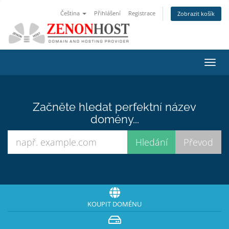
Čeština
Přihlášení
Registrace
Zobrazit košík
Přep
navig
Začněte hledat perfektní název
domény...
KOUPIT DOMÉNU